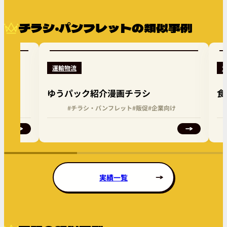
チラシ・パンフレットの類似事例
運輸物流
ゆうパック紹介漫画チラシ
食
向け
#チラシ・パンフレット
#販促
#企業向け
実績一覧