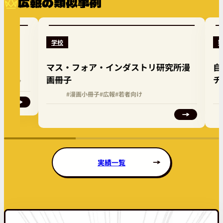
広報の類似事例
学校
ィ
マス・フォア・インダストリ研究所漫
自
画冊子
チ
企業向け
#漫画小冊子
#広報
#若者向け
実績一覧