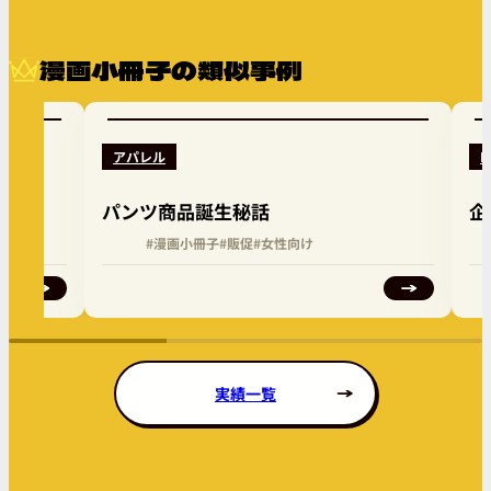
漫画小冊子の類似事例
アパレル
I
パンツ商品誕生秘話
企
#漫画小冊子
#販促
#女性向け
実績一覧