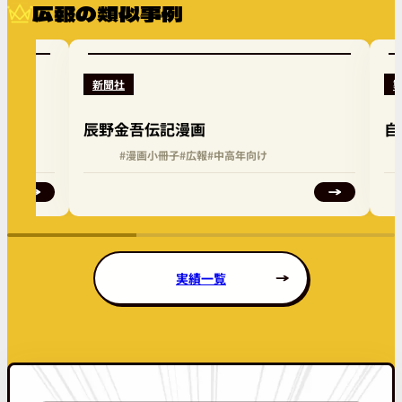
広報の類似事例
新聞社
漫画
辰野金吾伝記漫画
自
#漫画小冊子
#広報
#中高年向け
実績一覧