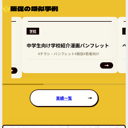
販促の類似事例
学校
中学生向け学校紹介漫画パンフレット
ペ
向け
#チラシ・パンフレット
#販促
#若者向け
実績一覧