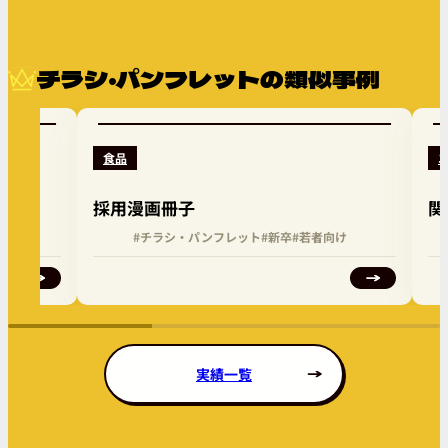
チラシ・パンフレットの類似事例
食品
採用漫画冊子
関
向け
#チラシ・パンフレット
#新卒
#若者向け
実績一覧