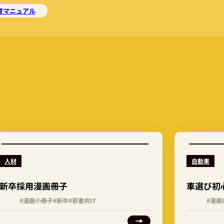
育マニュアル
人材
自動車
新卒採用漫画冊子
車選び初
#漫画小冊子
#新卒
#若者向け
#漫画