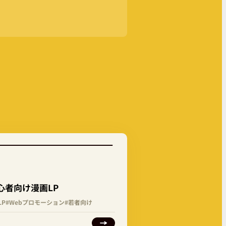
心者向け漫画LP
LP
#Webプロモーション
#若者向け