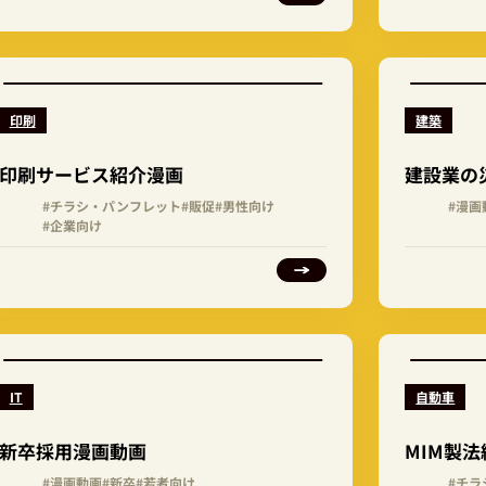
印刷
建築
印刷サービス紹介漫画
建設業の
#チラシ・パンフレット
#販促
#男性向け
#漫画
#企業向け
IT
自動車
新卒採用漫画動画
MIM製
#漫画動画
#新卒
#若者向け
#チ