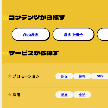
コンテンツから探す
Web漫画
漫画小冊子
サービスから探す
プロモーション
販促
広報
SNS
採用
新卒
中途