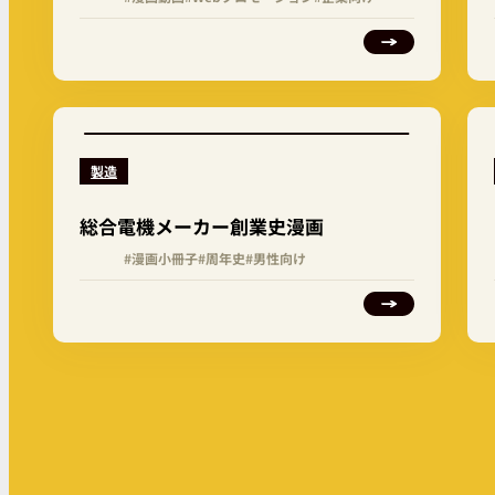
製造
総合電機メーカー創業史漫画
#漫画小冊子
#周年史
#男性向け