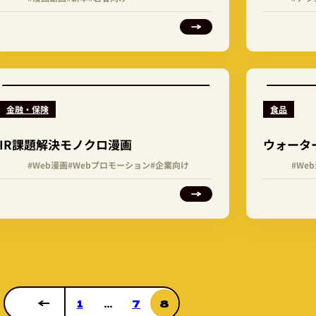
金融・保険
食品
IR課題解決モノクロ漫画
ウォータ
#Web漫画
#Webプロモーション
#企業向け
#We
1
…
7
8