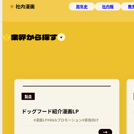
社内漫画
周年史
社内報
教
業界から探す
製造
ドッグフード紹介漫画LP
#漫画LP
#Webプロモーション
#家族向け