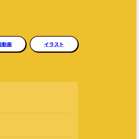
画動画
イラスト