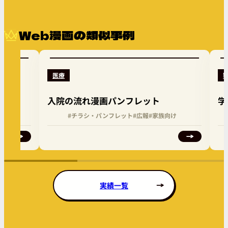
Web漫画の類似事例
医療
入院の流れ漫画パンフレット
学
向け
#チラシ・パンフレット
#広報
#家族向け
実績一覧