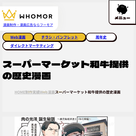
メニュー
漫画制作・漫画広告ならフーモア
Web漫画
チラシ・パンフレット
周年史
ダイレクトマーケティング
スーパーマーケット和牛提供
の歴史漫画
HOME
制作実績
Web漫画
スーパーマーケット和牛提供の歴史漫画