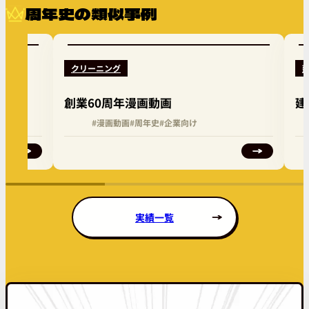
周年史の類似事例
クリーニング
創業60周年漫画動画
建
向け
#漫画動画
#周年史
#企業向け
実績一覧