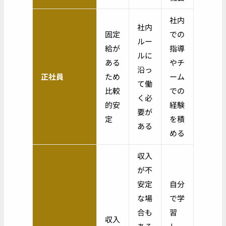
社内
社内
固定
での
ルー
給が
指導
ルに
ある
やチ
沿っ
正社員
ため
ーム
て働
比較
での
く必
的安
経験
要が
定
を積
ある
める
収入
が不
安定
自分
な場
で学
合も
習
収入