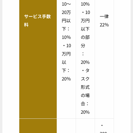
10〜
10%
20万
・10
サービス手数
一律
円以
万円
料
22％
下：
以下
10％
の部
・10
分
万円
：
以
20%
下：
・タ
20％
スク
形式
の場
合：
20%
・