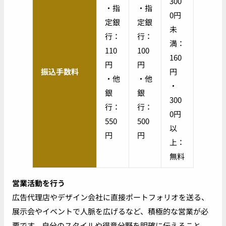
300
・指
・指
0円
定銀
定銀
未
行：
行：
満：
110
100
160
円
円
振込手数料
円
・他
・他
・
銀
銀
300
行：
行：
0円
550
500
以
円
円
上：
無料
営業活動を行う
広告代理店やデザイン会社に直接ポートフォリオを送る、
展示会やイベントで人脈を広げるなど、積極的な営業が必
要です。自分のスタイルや得意分野を明確に伝えること