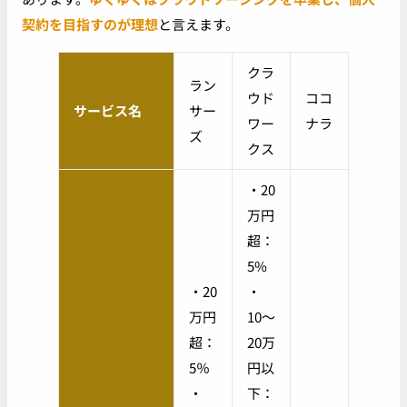
契約を目指すのが理想
と言えます。
クラ
ラン
ウド
ココ
サービス名
サー
ワー
ナラ
ズ
クス
・20
万円
超：
5%
・20
・
万円
10〜
超：
20万
5％
円以
・
下：